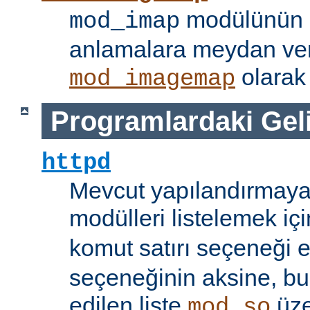
modülünün i
mod_imap
anlamalara meydan ve
olarak 
mod_imagemap
Programlardaki Gel
httpd
Mevcut yapılandırmaya
modülleri listelemek iç
komut satırı seçeneği 
seçeneğinin aksine, bu
edilen liste
üze
mod_so