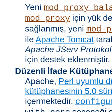
Yeni
mod_proxy_bal
için yük d
mod_proxy
sağlanmış, yeni
mod_p
ile
Apache Tomcat
tara
Apache JServ Protoko
için destek eklenmiştir.
Düzenli İfade Kütüphan
Apache,
Perl uyumlu dü
kütüphanesinin 5.0 sü
içermektedir.
configu
seçeneği 