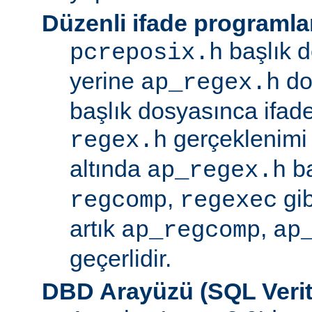
Düzenli ifade programla
başlık d
pcreposix.h
yerine
dos
ap_regex.h
başlık dosyasınca ifa
gerçeklenimi
regex.h
altında
ba
ap_regex.h
,
gib
regcomp
regexec
artık
,
ap_regcomp
ap
geçerlidir.
DBD Arayüzü (SQL Verit