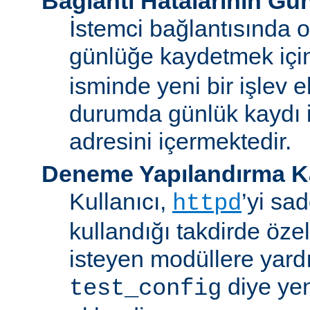
Bağlantı Hatalarının Gü
İstemci bağlantısında o
günlüğe kaydetmek iç
isminde yeni bir işlev e
durumda günlük kaydı i
adresini içermektedir.
Deneme Yapılandırma K
Kullanıcı,
’yi sa
httpd
kullandığı takdirde özel
isteyen modüllere yard
diye yen
test_config