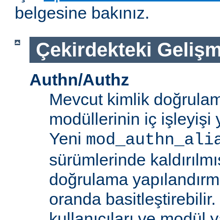
belgesine bakınız.
Çekirdekteki Gelişm
Authn/Authz
Mevcut kimlik doğrulam
modüllerinin iç işleyiş
Yeni
mod_authn_ali
sürümlerinde kaldırılmışt
doğrulama yapılandırm
oranda basitleştirebilir.
kullanıcıları ve modül y