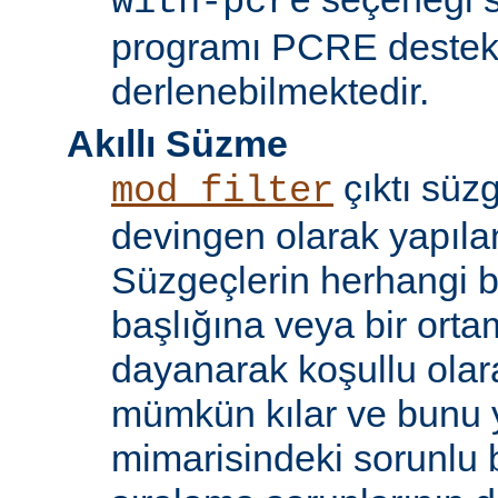
with-pcre
programı PCRE destekl
derlenebilmektedir.
Akıllı Süzme
çıktı süzg
mod_filter
devingen olarak yapılan
Süzgeçlerin herhangi bi
başlığına veya bir ort
dayanarak koşullu olara
mümkün kılar ve bunu 
mimarisindeki sorunlu b