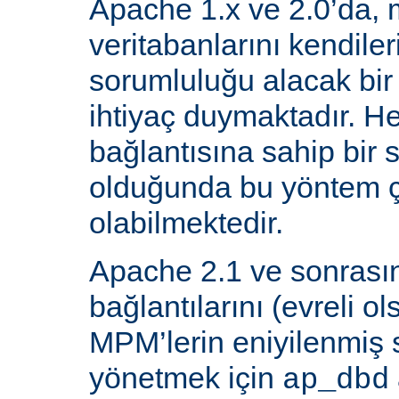
Apache 1.x ve 2.0’da, 
veritabanlarını kendiler
sorumluluğu alacak bir
ihtiyaç duymaktadır. He
bağlantısına sahip bir
olduğunda bu yöntem ç
olabilmektedir.
Apache 2.1 ve sonrasın
bağlantılarını (evreli o
MPM’lerin eniyilenmiş st
yönetmek için
ap_dbd