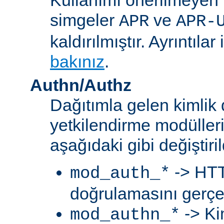
simgeler
ve
APR
APR-
kaldırılmıştır. Ayrıntılar 
bakınız
.
Authn/Authz
Dağıtımla gelen kimlik
yetkilendirme modülleri
aşağıdaki gibi değiştiril
-> HTT
mod_auth_*
doğrulamasını gerçek
-> Ki
mod_authn_*