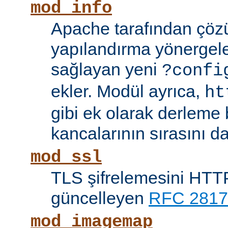
mod_info
Apache tarafından çöz
yapılandırma yönergele
sağlayan yeni
?confi
ekler. Modül ayrıca,
ht
gibi ek olarak derleme b
kancalarının sırasını da
mod_ssl
TLS şifrelemesini HTTP
güncelleyen
RFC 2817
mod_imagemap