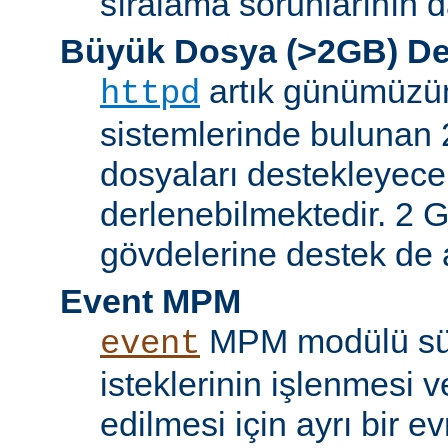
sıralama sorunlarının d
Büyük Dosya (>2GB) De
artık günümüzün 
httpd
sistemlerinde bulunan 
dosyaları destekleyece
derlenebilmektedir. 2 GB
gövdelerine destek de a
Event MPM
MPM modülü sür
event
isteklerinin işlenmesi v
edilmesi için ayrı bir ev