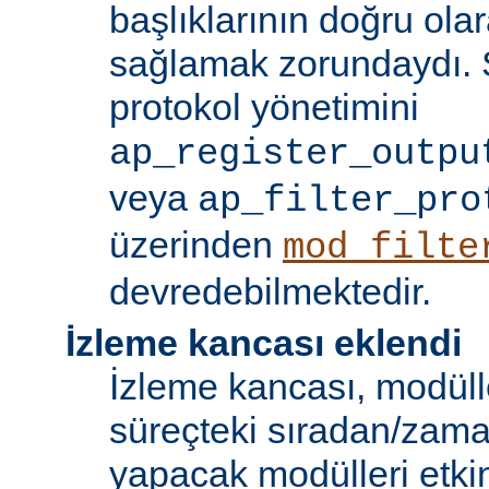
başlıklarının doğru olar
sağlamak zorundaydı. S
protokol yönetimini
ap_register_outpu
veya
ap_filter_pro
üzerinden
mod_filte
devredebilmektedir.
İzleme kancası eklendi
İzleme kancası, modüll
süreçteki sıradan/zama
yapacak modülleri etkinl