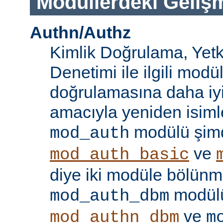
Modüllerdeki Geliş
Authn/Authz
Kimlik Doğrulama, Yetk
Denetimi ile ilgili modül
doğrulamasına daha iy
amacıyla yeniden isimle
modülü şim
mod_auth
ve
mod_auth_basic
diye iki modüle bölünmü
modülü
mod_auth_dbm
ve
mod_authn_dbm
m