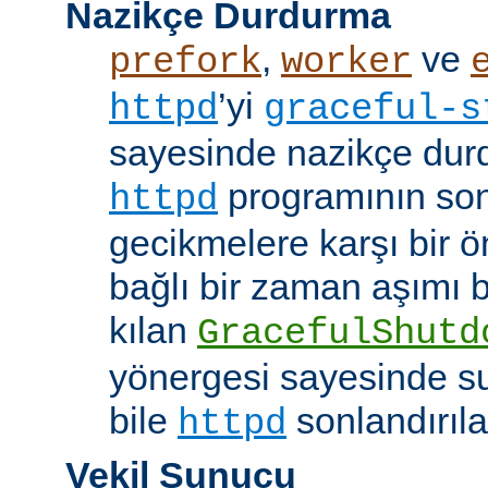
Nazikçe Durdurma
,
ve
prefork
worker
’yi
httpd
graceful-s
sayesinde nazikçe durd
programının son
httpd
gecikmelere karşı bir ö
bağlı bir zaman aşımı
kılan
GracefulShutd
yönergesi sayesinde s
bile
sonlandırıla
httpd
Vekil Sunucu