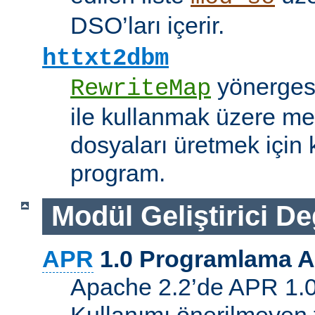
DSO’ları içerir.
httxt2dbm
yönerge
RewriteMap
ile kullanmak üzere me
dosyaları üretmek için k
program.
Modül Geliştirici Değ
APR
1.0 Programlama A
Apache 2.2’de APR 1.0 A
Kullanımı önerilmeyen 