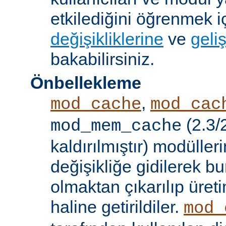
etkilediğini öğrenmek i
değişikliklerine
ve
geliş
bakabilirsiniz.
Önbellekleme
,
mod_cache
mod_cac
(2.3/
mod_mem_cache
kaldırılmıştır) modülle
değişikliğe gidilerek b
olmaktan çıkarılıp üret
haline getirildiler.
mod_